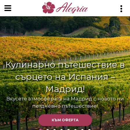
Кулинарно пътешествие в
сърцето на Испания –
Мадрид!
Вкусете атмосферата на Мадрид с новото ни
КЪМ ОФЕРТА
КЪМ ОФЕРТА
петдневно пътешествие!
КЪМ ОФЕРТА
КЪМ ОФЕРТА
КЪМ ОФЕРТА
КЪМ ОФЕРТА
КЪМ ОФЕРТА
КЪМ ОФЕРТА
КЪМ ОФЕРТА
КЪМ ОФЕРТА