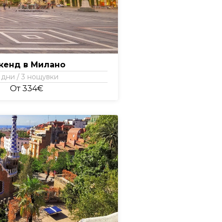
кенд в Милано
 дни / 3 нощувки
От 334€