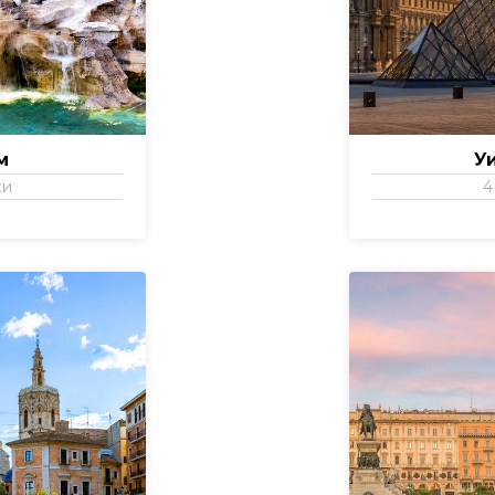
м
У
ки
4