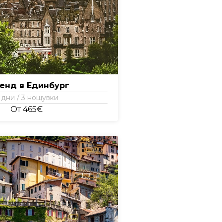
енд в Единбург
 дни / 3 нощувки
От 465€