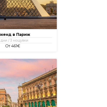
икенд в Париж
 дни / 3 нощувки
От 461€