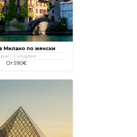
в Милано по женски
 дни / 3 нощувки
От 590€