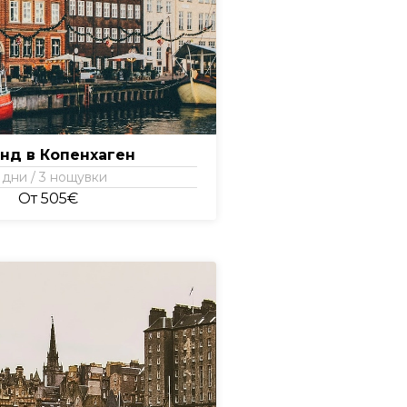
нд в Копенхаген
 дни / 3 нощувки
От 505€