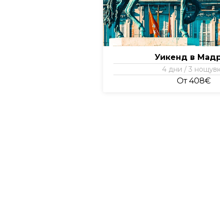
Уикенд в Мад
4 дни / 3 нощув
От 408€