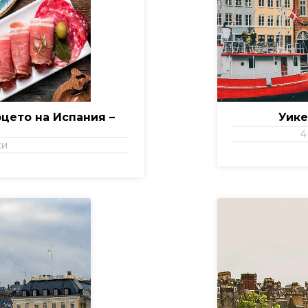
цето на Испания –
Уике
4
ки