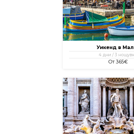
Уикенд в Мал
4 дни / 3 нощув
От 365€