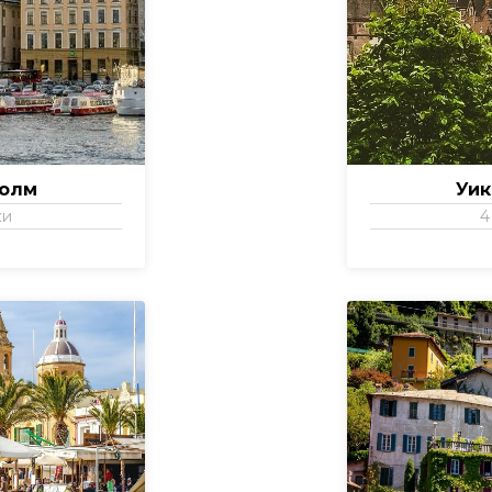
холм
Уик
ки
4