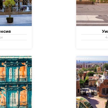
енсия
Уи
ки
4