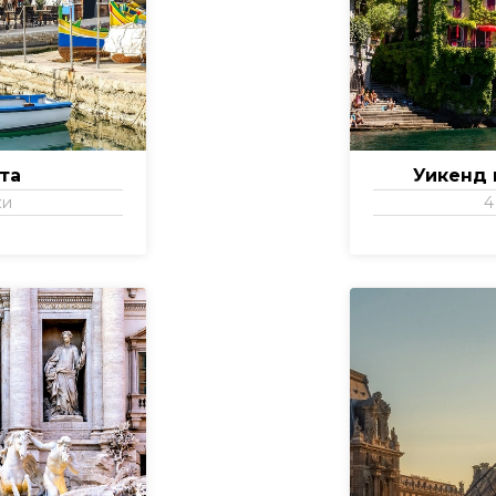
та
Уикенд 
ки
4