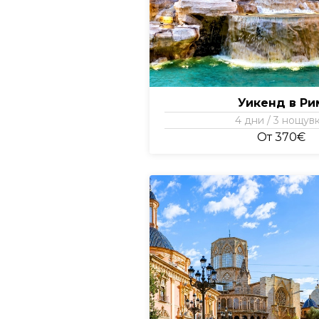
Уикенд в Ри
4 дни / 3 нощув
От 370€