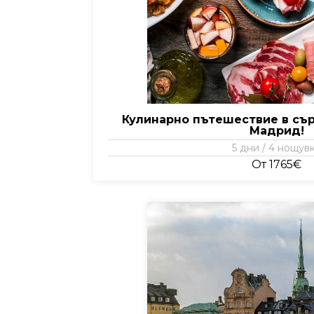
Кулинарно пътешествие в сър
Мадрид!
5 дни / 4 нощув
От 1765€