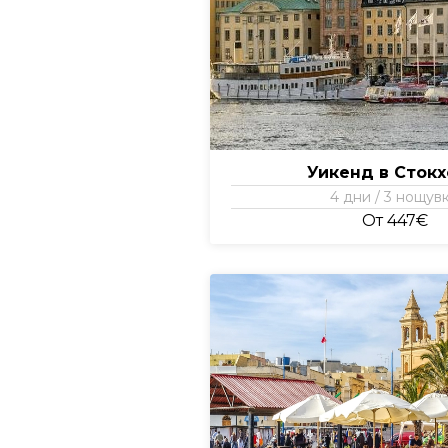
Уикенд в Сток
4 дни / 3 нощув
От 447€