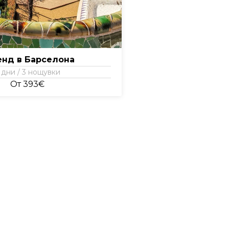
енд в Барселона
 дни / 3 нощувки
От 393€