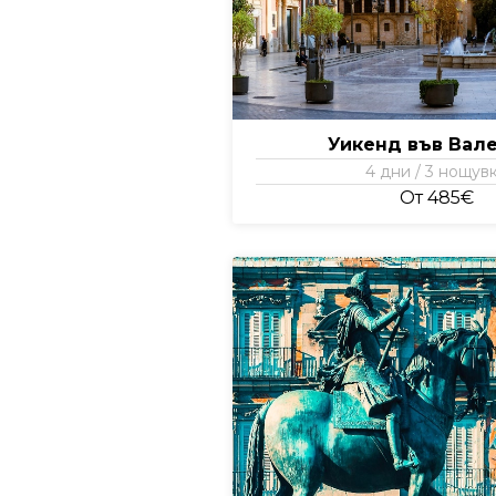
Уикенд във Вал
4 дни / 3 нощув
От 485€