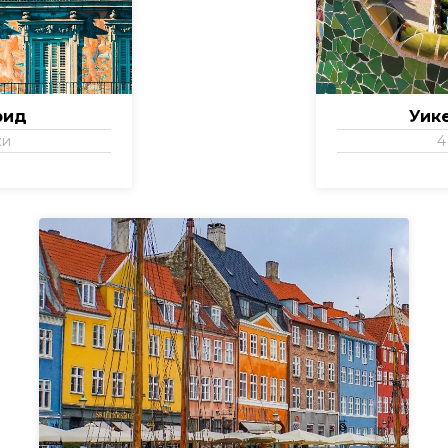
рид
Уик
ки
4