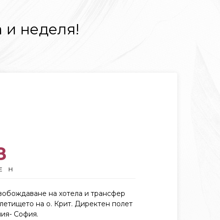
 и неделя!
8
ЕН
вобождаване на хотела и трансфер
летището на о. Крит. Директен полет
ия- София.