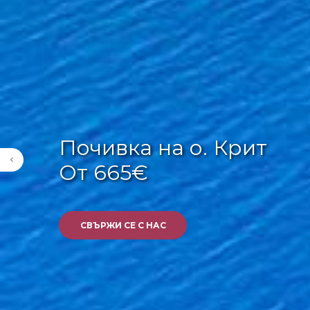
Почивка на о. Крит
От 665€
СВЪРЖИ СЕ С НАС