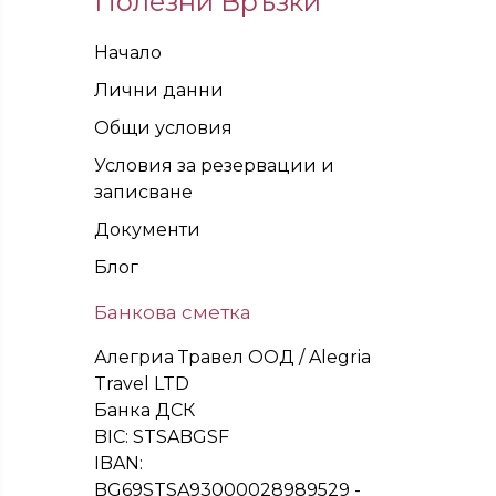
Полезни Връзки
Начало
Лични данни
Общи условия
Условия за резервации и
записване
Документи
Блог
Банкова сметка
Алегриа Травел ООД / Alegria
Travel LTD
Банка ДСК
BIC: STSABGSF
IBAN:
BG69STSA93000028989529 -